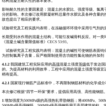
结构混凝土耐久性的基本要求。
影响耐久性的主要因素是：混凝土的水胶比、强度等级、氯离
分的影响。本次修订改用胶凝材料总量作水胶比及各种含量的控
故也提出了相应的要求。
试验研究及工程实践均表明，在冻融循环环境中采用引气剂的
长期受到水作用的混凝土结构，可能引发碱骨料反应。对一类
《混凝土碱含量限值标准》CECS 53:93。
试验研究及工程实践均表明：混凝土的碱性可使钢筋表面钝
为控制氯离子含量，应严格限制使用含功能性氯化物的外加剂
4.1.2
我国建筑工程实际应用的
高强
混凝土强度
等级
低于发达国
的。为提高材料的利用效率，工程中应用的混凝土强度等级宜
稍有提高。
4.2.1
国家现行钢筋产品标准中，不再限制钢筋材料的化学成分
本次修订根据“四节一环保”要求，提倡应用高强、高性能钢筋
1
增加强度为500MPa级的高强热轧带肋钢筋；将400MPa、
500MPa级高强钢筋，500MPa级高强钢筋用于高层建筑的柱