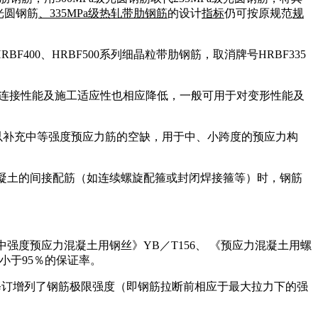
光圆钢筋
、
335MPa
级热轧带肋钢筋
的设计
指标
仍可按原规范
规
0、HRBF500系列细晶粒带肋钢筋，取消牌号HRBF335
械连接性能及施工适应性也相应降低，一般可用于对变形性能及
以补充中等强度预应力筋的空缺，用于中、小跨度的预应力构
混凝土的间接配筋（如连续螺旋配箍或封闭焊接箍等）时，钢筋
中强度预应力混凝土用钢丝》YB／T156、 《预应力混凝土用螺
不小于95％的保证率。
修订增列了钢筋极限强度（即钢筋拉断前相应于最大拉力下的强