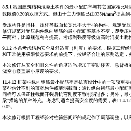
8.5.1
我国建筑结构混凝土构件的最小配筋率与其它国家相比明
2
数限值0.20的双控方式。但由于主力钢筋己由335
N/mm
提高到4
受压构件是指柱、压杆等截面长宽比不大于4的构件。规定受
修订规范对受压构件纵向钢筋的最小配筋率基本不变，即受压构
三
两档，比原规范稍有提高。考虑到强度等级偏高时混凝土脆性
9.1.2
本条考虑结构安全及舒适度（刚度）的要求，根据工程经
和正常使用极限状态要求的前提下，按经济合理的原则选定，并考
本次修订从安全和耐久性的角度适当增加了密肋楼盖、悬臂板
浇空心楼盖最小厚度的要求。
11.4.12
框架柱纵向钢筋最小配筋率是抗震设计中的一项较重要
某些估计不到的薄弱构件或薄弱截面；通过纵向钢筋最小配筋
同样可以保证柱截面开裂后抗弯刚度不致削弱过多；另外，最小
梁”措施的某种补充。考虑到适当提高安全度的需要，表11.4.1
0.05。
本次修订根据工程经验对柱箍筋间距的规定作了局部调整，以