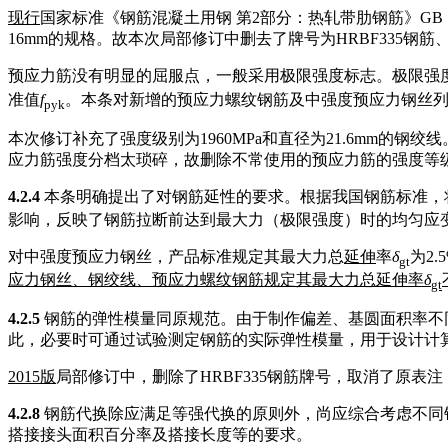
现行
国家标准《钢筋混凝土用钢 第2部分：热轧带肋钢筋》GB 1
16mm的规格。故本次局部修订中删去了牌号为HRBF335钢筋
预应力筋没有明显的屈服点，一般采用极限强度标志。极限强
准值
f
。本条对新增的预应力螺纹钢筋及中强度预应力钢丝
pyk
本次修订补充了强度级别为1960MPa和直径为21.6mm
应力筋强度分档太琐碎，故删除不常使用的预应力筋的强度等
4.2.4
本条明确提出了对钢筋延性的要求。根据我国钢筋标准，
影响，反映了钢筋拉断前达到最大力（极限强度）时的均匀应
对中强度预应力钢丝，产品标准规定其最大力总
延伸
率
δ
为2.
gt
应力钢丝、钢绞线、预应力螺纹钢筋规定其最大力总延伸率
δ
gt
4.2.5
钢筋的弹性模量同原规范。由于制作偏差、基圆面积率不
此，必要时可通过试验测定钢筋的实际弹性模量，用于设计计
2015
版
局部修订中，删除了HRBF335钢筋牌号，取消了原表注
4.2.8
钢筋代换除应满足等强代换的原则外，尚应综合考虑不同
搭接接头面积百分率及搭接长度等的要求。