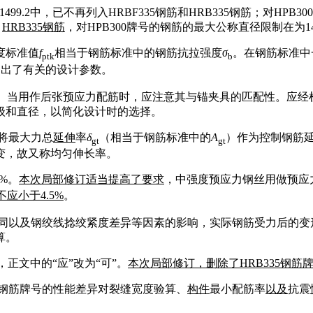
499.2中，已不再列入HRBF335钢筋和HRB335钢筋；对H
、
HRB335
钢筋
，对HPB300牌号的钢筋的最大公称直径限制在为1
度标准值
f
相当于钢筋标准中的钢筋抗拉强度
σ
。在钢筋标准中一
ptk
b
列出了有关的设计参数。
的钢绞线。当用作后张预应力配筋时，应注意其与锚夹具的匹配性。
级和直径，以简化设计时的选择。
将最大力总
延伸
率
δ
（相当于钢筋标准中的
A
）作为控制钢筋
gt
gt
变，故又称均匀伸长率。
5%。
本次局部修订适当提高了要求
，中强度预应力钢丝用做预应
不应小于
4.5%
。
同以及钢绞线捻绞紧度差异等因素的影响，实际钢筋受力后的变
算。
，正文中的“应”改为“可”。
本次局部修订，删除了
HRB335
钢筋
钢筋牌号的性能差异对裂缝宽度验算、
构件
最小配筋率
以及
抗震