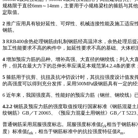
规格限于直径6mm～14mm，主要用于小规格梁柱的箍筋与其
定
取值。
2
推广应用具有较好延性、可焊性、机械连接性能及施工适应性的H
钢筋。
3
RRB400余热处理钢筋由轧制钢筋经高温淬水，余热处理
加工性能要求不高的构件中，如延性要求不高的基础、大体积
4
增加预应力筋的品种。增补高强、大直径的钢绞线；列入大
件，但其在最大力下的总伸长率应满足本规范第4.2.4条的要
5
箍筋用于抗剪、抗扭及抗冲切设计时，其抗拉强度设计值发挥
的高强度可以得到充分发挥，采用500MPa级钢筋具有一定的
6 近年来，我国强度高、性能好的预应力筋（钢丝、钢绞线）
4.2.2
钢筋及预应力筋的强度取值按现行国家标准《钢筋混凝土用钢》
纹钢筋》GB／T 20065、《预应力混凝土用钢丝》GB／T 5
普通钢筋采用屈服强度标志。屈服强度标准值
f
相当于钢筋标
yk
度）标准值
f
，相当于钢筋标准中的抗拉强度特征值
R
。
stk
m