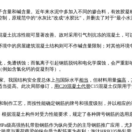
子含量和碱含量。近年来水泥中多加入不同的掺合料，有效胶凝
制，原规范中的“水灰比”改成“水胶比”，并删去了对于“最小
混凝土抗冻性能可显著改善。故对采用引气剂抗冻的混凝土，可
环境中的房屋建筑混凝土结构则可不作碱含量限制；对其他环境
化，免遭锈蚀；而氯离子引起钢筋脱钝和电化学腐蚀，会严重影
（例如含氯化钙的促凝剂等）。
家。我国结构安全度总体上
与
国际水平
相当
，但材料用量
偏高
，
适当提高。此次局部修订，
用
C20
混凝土代替
C15混凝土仅限用
和制作工艺，而按性能确定钢筋的牌号和强度级别，并以相应的
。根据混凝土构件对受力性能要求，规定了各种牌号钢筋的选用
500MPa级高强热轧带肋钢筋作为纵向受力的主导钢筋推广应用，
、大跨度与重荷载梁的纵向受力配筋更为有利；淘汰HRB335热轧带肋