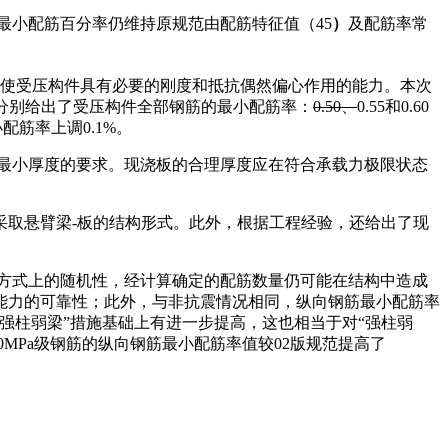
最小配筋百分率仍维持原规范由配筋特征值（
45
）
及配筋率常
并使受压构件具有必要的刚度和抵抗偶然偏心作用的能力。本次
筋分别给出了受压构件全部钢筋的最小配筋率：
0.50
、
0.55和0.60
筋率上调0.1%。
最小厚度的要求。现浇板的合理厚度应在符合承载力极限状态
采取悬臂梁-板的结构形式。此外，根据工程经验，还给出了现
方式上的随机性，经计算确定的配筋数量仍可能在结构中造成
能力的可靠性；此外，与非抗震情况相同，纵向钢筋最小配筋率
强柱弱梁”措施基础上有进一步提高，这也相当于对“强柱弱
00MPa级钢筋的纵向钢筋最小配筋率值较02版规范提高了