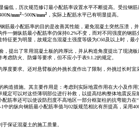
显偏低，历次规范修订最小配筋率设置水平不断提高。受拉钢筋
2
2
00
N/mm
~500
N/mm
，实际上配筋水平已有明显提高。
压钢筋最小配筋率的目的是改善其性能，避免混凝土突然压溃，
件一侧纵筋最小配筋率仍保持0.2%不变，而对不同强度的钢
特征更为明显，故规定当混凝土强度等级为C60及以上时，最小配
验，提出了常用混凝土板的跨厚比，并从构造角度提出了现浇板
虑防火、防爆等要求，但不应小于表9.1.2的规定。
的厚度要求。还对悬臂板的外挑长度作出了限制，外挑过长时宜
的构造措施。其主要作用是：考虑到实际地震作用在大小及作用
率规定可以对这些薄弱部位进行补救，以提高结构整体地震反应
配筋率还可以使设防烈度不高地区一部分框架柱的抗弯能力在“
2-1中的纵向钢筋最小配筋率值与02版规范相比有所提高，采用4
利于保证混凝土的施工质量。