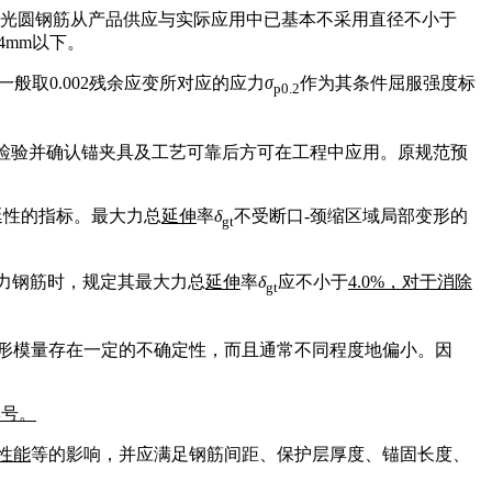
PB300光圆钢筋从产品供应与实际应用中已基本不采用直径不小于
4mm以下。
般取0.002残余应变所对应的应力
σ
作为其条件屈服强度标
p0.2
应经检验并确认锚夹具及工艺可靠后方可在工程中应用。原规范预
延性的指标。最大力总
延伸
率
δ
不受断口-颈缩区域局部变形的
gt
力钢筋时，规定其最大力总
延伸
率
δ
应不小于
4.0%
，对于消除
gt
形模量存在一定的不确定性，而且通常不同程度地偏小。因
牌号。
性能
等的影响，并应满足钢筋间距、保护层厚度、锚固长度、