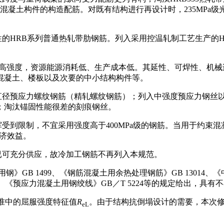
他混凝土构件的构造配筋。对既有结构进行再设计时，235MPa级
RB系列普通热轧带肋钢筋。列入采用控温轧制工艺生产的HRBF40
后提高强度，资源能源消耗低、生产成本低。其延性、可焊性、机
混凝土、楼板以及次要的中小结构构件等。
直径预应力螺纹钢筋（精轧螺纹钢筋）；列入中强度预应力钢丝
求；淘汰锚固性能很差的刻痕钢丝。
受到限制，不宜采用强度高于400MPa级的钢筋。当用于约束
经济效益。
已可充分供应，故冷加工钢筋不再列入本规范。
GB 1499、《钢筋混凝土用余热处理钢筋》GB 13014、《
223、《预应力混凝土用钢绞线》GB／T 5224等的规定给出，具有
准中的屈服强度特征值
R
。由于结构抗倒塌设计的需要，本次
eL