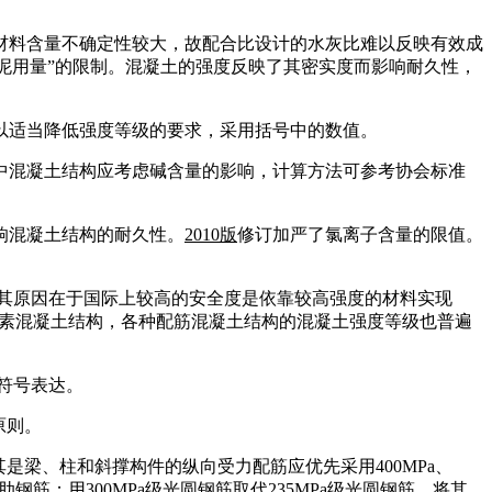
材料含量不确定性较大，故配合比设计的水灰比难以反映有效成
水泥用量”的限制。混凝土的强度反映了其密实度而影响耐久性，
以适当降低强度等级的要求，采用括号中的数值。
中混凝土结构应考虑碱含量的影响，计算方法可参考协会标准
响混凝土结构的耐久性。
2010
版
修订加严了氯离子含量的限值。
其原因在于国际上较高的安全度是依靠较高强度的材料实现
于素混凝土结构，各种配筋混凝土结构的混凝土强度等级也普遍
符号表达。
原则。
尤其是梁、柱和斜撑构件的纵向受力配筋应优先采用400MPa、
钢筋；用300MPa级光圆钢筋取代235MPa级光圆钢筋，将其