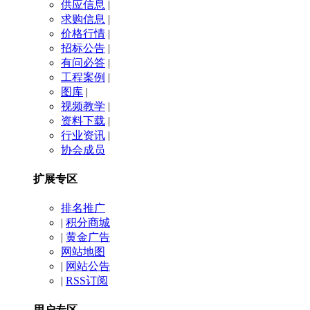
供应信息
|
求购信息
|
价格行情
|
招标公告
|
有问必答
|
工程案例
|
图库
|
视频教学
|
资料下载
|
行业资讯
|
协会成员
扩展专区
排名推广
|
积分商城
|
黄金广告
网站地图
|
网站公告
|
RSS订阅
用户专区